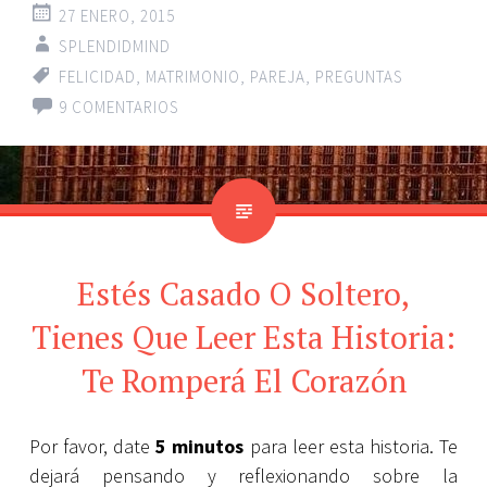
27 ENERO, 2015
SPLENDIDMIND
FELICIDAD
,
MATRIMONIO
,
PAREJA
,
PREGUNTAS
9 COMENTARIOS
Estés Casado O Soltero,
Tienes Que Leer Esta Historia:
Te Romperá El Corazón
Por favor, date
5 minutos
para leer esta historia. Te
dejará pensando y reflexionando sobre la