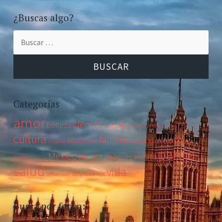
¿Buscas algo?
Buscar:
Categorías
amor
ciencia
belleza
consejos
cortometraje
cuerpo
cultura
familia
futbol
hombres
educación
hijos
deporte
pareja
Mexico
mujer
mujeres
música
humor
madre
salud
vida
sorpresa
sexualidad
tips
Busca por fecha: