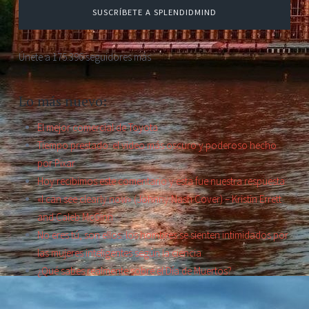
SUSCRÍBETE A SPLENDIDMIND
Únete a 175.396 seguidores más
Lo más nuevo:
El mejor comercial de Toyota
Tiempo prestado: el video más oscuro y poderoso hecho
por Pixar
Hoy recibimos este comentario y esta fue nuestra respuesta.
«I can see clearly now» (Johnny Nash Cover) – Kristin Errett
and Caleb McGinn
No eres tú, son ellos: los hombres se sienten intimidados por
las mujeres inteligentes según la ciencia
¿Qué sabes realmente sobre el Día de Muertos?