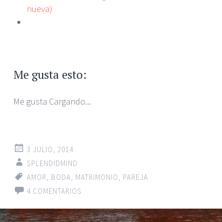
nueva)
Me gusta esto:
Me gusta
Cargando...
3 JULIO, 2014
SPLENDIDMIND
AMOR
,
BODA
,
MATRIMONIO
,
PAREJA
4 COMENTARIOS