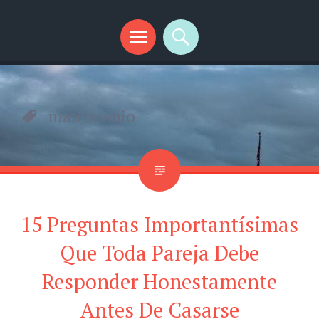
SplendidMind
El Camino de las Mentes Brillantes
Menú
Buscar
matrimonio
15 Preguntas Importantísimas
Que Toda Pareja Debe
Responder Honestamente
Antes De Casarse