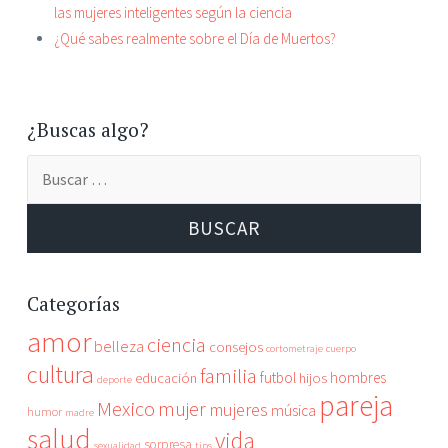
las mujeres inteligentes según la ciencia
¿Qué sabes realmente sobre el Día de Muertos?
¿Buscas algo?
Categorías
amor
ciencia
belleza
consejos
cortometraje
cuerpo
cultura
familia
futbol
hombres
educación
hijos
deporte
pareja
Mexico
mujer
mujeres
música
humor
madre
salud
vida
sorpresa
sexualidad
tips