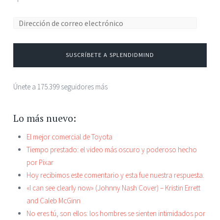
SUSCRÍBETE A SPLENDIDMIND
Únete a 175.399 seguidores más
Lo más nuevo:
El mejor comercial de Toyota
Tiempo prestado: el video más oscuro y poderoso hecho
por Pixar
Hoy recibimos este comentario y esta fue nuestra respuesta.
«I can see clearly now» (Johnny Nash Cover) – Kristin Errett
and Caleb McGinn
No eres tú, son ellos: los hombres se sienten intimidados por