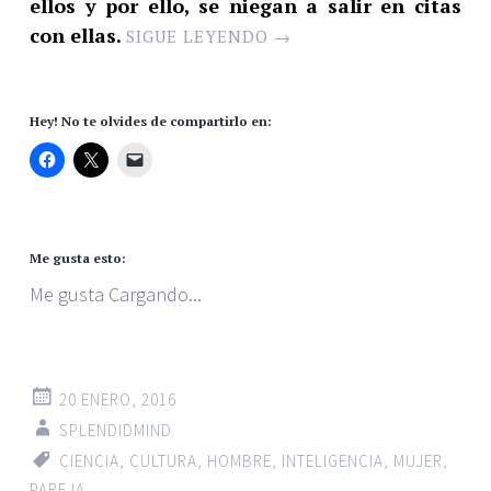
ellos y por ello, se niegan a salir en citas
con ellas.
SIGUE LEYENDO
→
Hey! No te olvides de compartirlo en:
Me gusta esto:
Me gusta
Cargando...
20 ENERO, 2016
SPLENDIDMIND
CIENCIA
,
CULTURA
,
HOMBRE
,
INTELIGENCIA
,
MUJER
,
PAREJA