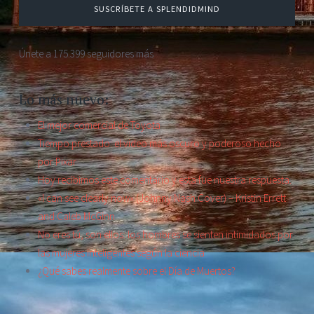
SUSCRÍBETE A SPLENDIDMIND
Únete a 175.399 seguidores más
Lo más nuevo:
El mejor comercial de Toyota
Tiempo prestado: el video más oscuro y poderoso hecho
por Pixar
Hoy recibimos este comentario y esta fue nuestra respuesta.
«I can see clearly now» (Johnny Nash Cover) – Kristin Errett
and Caleb McGinn
No eres tú, son ellos: los hombres se sienten intimidados por
las mujeres inteligentes según la ciencia
¿Qué sabes realmente sobre el Día de Muertos?