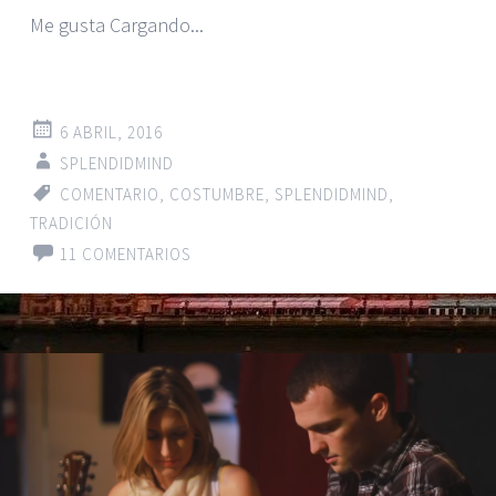
Me gusta
Cargando...
6 ABRIL, 2016
SPLENDIDMIND
COMENTARIO
,
COSTUMBRE
,
SPLENDIDMIND
,
TRADICIÓN
11 COMENTARIOS