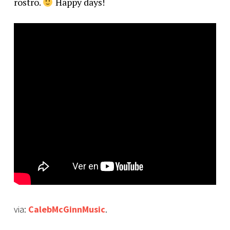
rostro.
Happy days!
via:
CalebMcGinnMusic
.