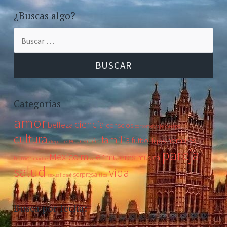
¿Buscas algo?
Categorías
amor
ciencia
belleza
consejos
cortometraje
cuerpo
cultura
familia
futbol
hombres
educación
hijos
deporte
pareja
Mexico
mujer
mujeres
música
humor
madre
salud
vida
sorpresa
sexualidad
tips
Busca por fecha: