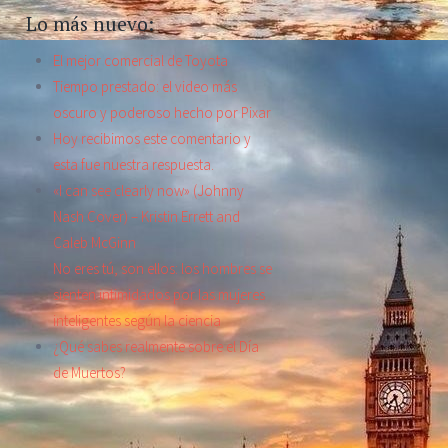
Lo más nuevo:
El mejor comercial de Toyota
Tiempo prestado: el video más
oscuro y poderoso hecho por Pixar
Hoy recibimos este comentario y
esta fue nuestra respuesta.
«I can see clearly now» (Johnny
Nash Cover) – Kristin Errett and
Caleb McGinn
No eres tú, son ellos: los hombres se
sienten intimidados por las mujeres
inteligentes según la ciencia
¿Qué sabes realmente sobre el Día
de Muertos?