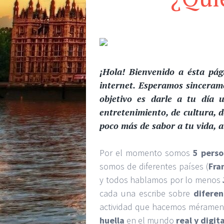
¡Hola! Bienvenido a ésta pá
internet. Esperamos sincerame
objetivo es darle a tu día 
entretenimiento, de cultura, d
poco más de sabor a tu vida,
Por el momento somos
5 perso
somos de diferentes países (
Fra
y todos hablamos por lo menos
cada una escribe sobre
difere
actividad que hacemos méramen
huella
en el mundo
real y digita