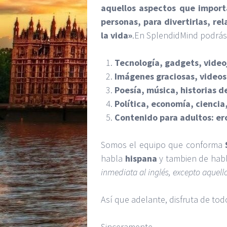
aquellos aspectos que import
personas, para divertirlas, re
la vida»
.En SplendidMind podrás 
Tecnología, gadgets, video
Imágenes graciosas, videos
Poesía, música, historias de
Política, economía, ciencia,
Contenido para adultos: er
Somos el equipo que conforma
habla
hispana
y tambien de hab
inmediata al inglés, excepto aquel
Así que adelante, disfruta de tod
Sinceramente,