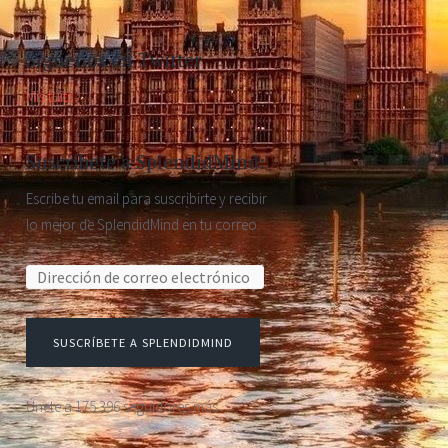
Síguenos en Twitter
Mis tuits
Suscríbete a SplendidMind:
Escribe tu email para suscribirte y recibir
lo mejor de SplendidMind en tu correo.
Dirección de correo electrónico:
SUSCRÍBETE A SPLENDIDMIND
Únete a 175.396 seguidores más