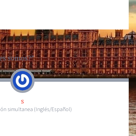
es somos?
”
s
ión simultanea (Inglés/Español)