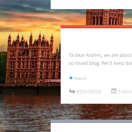
Ta dear Andres, we are abso
so-loved blog. We’ll keep do
Me gusta
RESPONDER
5 NOVI