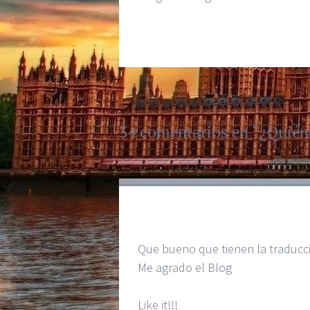
34 comentarios en “
¿Quién
Que bueno que tienen la traducc
Me agrado el Blog
Like it!!!