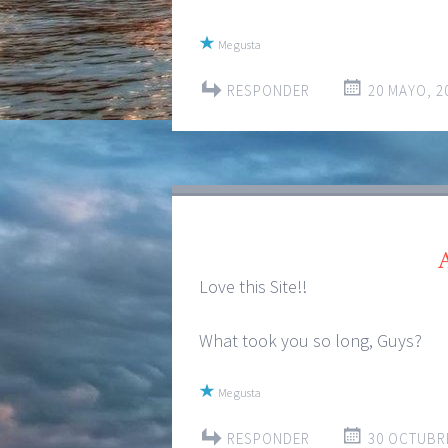
Me gusta
RESPONDER
20 MAYO, 2
Love this Site!!
What took you so long, Guys?
Me gusta
RESPONDER
30 OCTUBRE