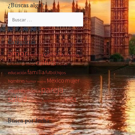
¿Buscas algo?
Buscar:
Categorías
amor
ciencia
belleza
consejos
cultura
cortometraje
cuerpo
deporte
familia
futbol
educación
hijos
Mexico
mujer
hombres
humor
madre
pareja
mujeres
música
salud
vida
sorpresa
sexualidad
tips
Busca por fecha: