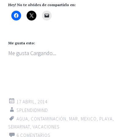
Hey! No te olvides de compartirlo en:
Me gusta esto:
Me gusta
Cargando...
17 ABRIL, 2014
SPLENDIDMIND
AGUA
,
CONTAMINACIÓN
,
MAR
,
MEXICO
,
PLAYA
,
SEMARNAT
,
VACACIONES
6 COMENTARIOS