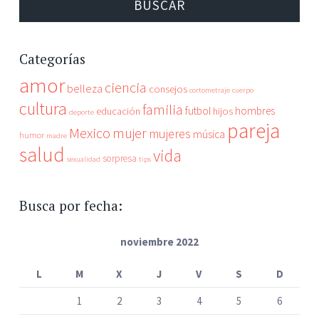
Categorías
amor
ciencia
belleza
consejos
cortometraje
cuerpo
cultura
familia
futbol
hombres
educación
hijos
deporte
pareja
Mexico
mujer
mujeres
música
humor
madre
salud
vida
sorpresa
sexualidad
tips
Busca por fecha:
noviembre 2022
L
M
X
J
V
S
D
1
2
3
4
5
6