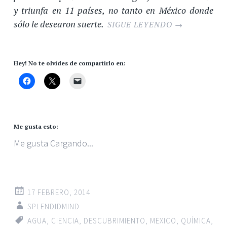
y triunfa en 11 países, no tanto en México donde
sólo le desearon suerte.
SIGUE LEYENDO
→
Hey! No te olvides de compartirlo en:
Me gusta esto:
Me gusta
Cargando...
17 FEBRERO, 2014
SPLENDIDMIND
AGUA
,
CIENCIA
,
DESCUBRIMIENTO
,
MEXICO
,
QUÍMICA
,