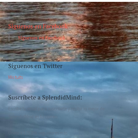
Síguenos en Facebook
Síguenos en Facebook
Síguenos en Twitter
Mis tuits
Suscríbete a SplendidMind:
Escribe tu email para suscribirte y recibir lo mejor de
SplendidMind en tu correo.
Únete a 175.396 seguidores más