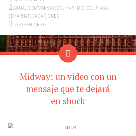
AGUA
,
CONTAMINACIÓN
,
MAR
,
MEXICO
,
PLAYA
,
SEMARNAT
,
VACACIONES
6 COMENTARIOS
Midway: un video con un
mensaje que te dejará
en shock