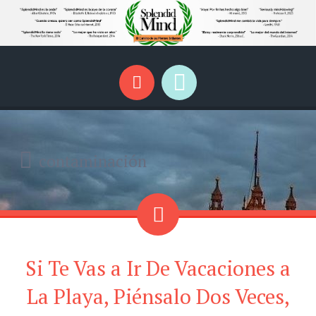
SplendidMind
El Camino de las Mentes Brillantes
Menú
Buscar
contaminación
Si Te Vas a Ir De Vacaciones a
La Playa, Piénsalo Dos Veces,