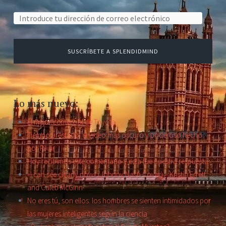
Dirección de correo electrónico:
SUSCRÍBETE A SPLENDIDMIND
Lo más nuevo:
El mejor comercial de Toyota
Tiempo prestado: el video más oscuro y poderoso hecho
por Pixar
Hoy recibimos este comentario y esta fue nuestra respuesta.
«I can see clearly now» (Johnny Nash Cover) – Kristin Errett
and Caleb McGinn
No eres tú, son ellos: los hombres se sienten intimidados por
las mujeres inteligentes según la ciencia