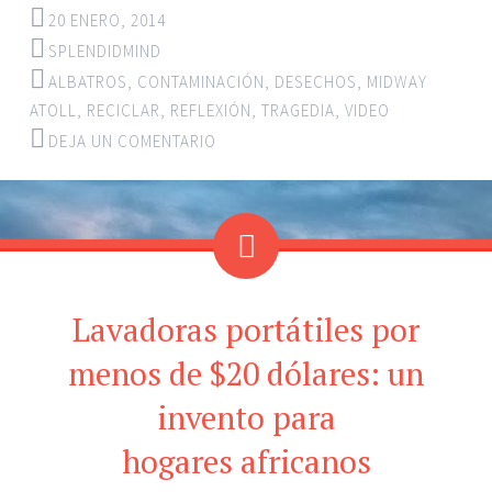
20 ENERO, 2014
SPLENDIDMIND
ALBATROS
,
CONTAMINACIÓN
,
DESECHOS
,
MIDWAY
ATOLL
,
RECICLAR
,
REFLEXIÓN
,
TRAGEDIA
,
VIDEO
DEJA UN COMENTARIO
Lavadoras portátiles por
menos de $20 dólares: un
invento para
hogares africanos