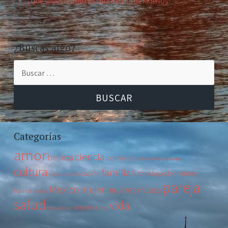
¿Qué sabes realmente sobre el Día de Muertos?
¿Buscas algo?
Buscar:
Categorías
amor
ciencia
belleza
consejos
cortometraje
cuerpo
cultura
familia
futbol
hombres
educación
hijos
deporte
pareja
Mexico
mujer
mujeres
música
humor
madre
salud
vida
sorpresa
sexualidad
tips