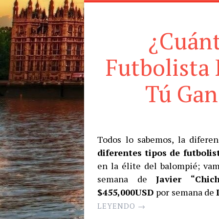
¿Cuánt
Futbolista
Tú Gan
Todos lo sabemos, la difere
diferentes tipos de futbolis
en la élite del balompié; vam
semana de
Javier “Chic
$455,000USD
por semana de
LEYENDO
→