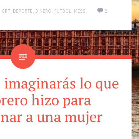
,
CR7
,
DEPORTE
,
DINERO
,
FUTBOL
,
MESSI
2
 imaginarás lo que
brero hizo para
nar a una mujer