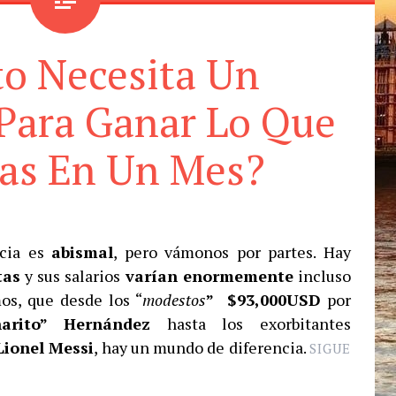
o Necesita Un
 Para Ganar Lo Que
as En Un Mes?
ncia es
abismal
, pero vámonos por partes. Hay
tas
y sus salarios
varían enormemente
incluso
os, que desde los “
modestos
” $93,000USD
por
harito” Hernández
hasta los exorbitantes
Lionel Messi
, hay un mundo de diferencia.
SIGUE