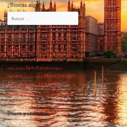
¿Buscas algo?
Buscar:
Categorías
amor
ciencia
belleza
consejos
cultura
cortometraje
cuerpo
deporte
familia
futbol
educación
hijos
Mexico
mujer
hombres
humor
madre
pareja
mujeres
música
salud
vida
sorpresa
sexualidad
tips
Busca por fecha: