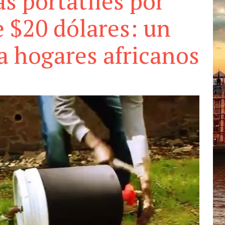
s portátiles por
 $20 dólares: un
a hogares africanos