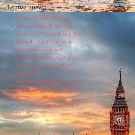
Lo más nuevo:
El mejor comercial de Toyota
Tiempo prestado: el video más
oscuro y poderoso hecho por Pixar
Hoy recibimos este comentario y
esta fue nuestra respuesta.
«I can see clearly now» (Johnny
Nash Cover) – Kristin Errett and
Caleb McGinn
No eres tú, son ellos: los hombres se
sienten intimidados por las mujeres
inteligentes según la ciencia
¿Qué sabes realmente sobre el Día
de Muertos?