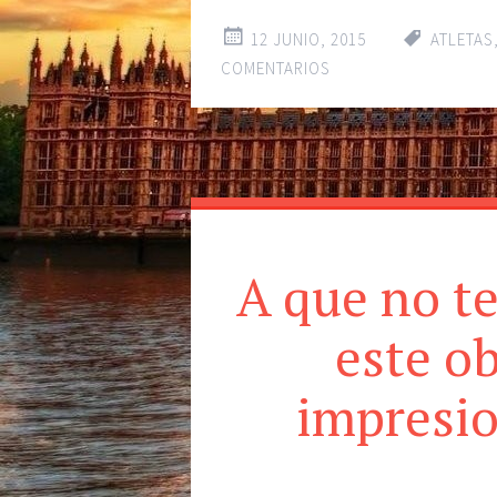
12 JUNIO, 2015
ATLETAS
COMENTARIOS
A que no te
este o
impresio