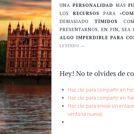
UNA
PERSONALIDAD
MÁS
F
LOS
RECURSOS
PARA «
COM
DEMASIADO
TÍMIDOS
COM
PRESENTARNOS. EN FIN, SEA
ALGO IMPERDIBLE PARA CO
LEYENDO
→
Hey! No te olvides de c
Haz clic para compartir en F
Haz clic para compartir en Tw
Haz clic para enviar un enlac
ventana nueva)