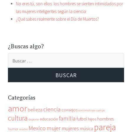
No eres tú, son ellos: los hombres se sienten intimidados por
las mujeres inteligentes según la ciencia
¿Qué sabes realmente sobre el Día de Muertos?
¿Buscas algo?
Buscar:
Categorías
amor
ciencia
belleza
consejos
cortometraje
cuerpo
cultura
familia
futbol
hombres
educación
hijos
deporte
pareja
Mexico
mujer
mujeres
música
humor
madre