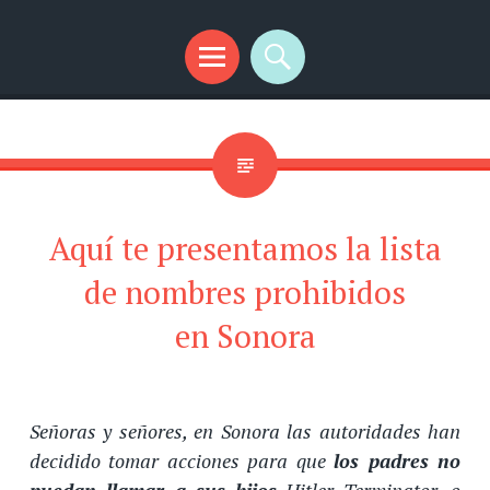
SplendidMind
El Camino de las Mentes Brillantes
Menú
Buscar
Aquí te presentamos la lista
de nombres prohibidos
en Sonora
Señoras y señores, en Sonora las autoridades han
decidido tomar acciones para que
los padres no
puedan llamar a sus hijos
Hitler Terminator, o