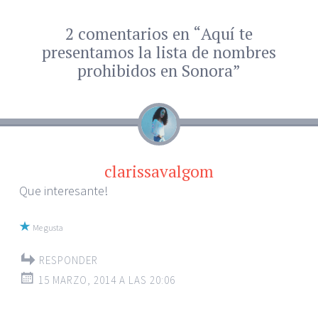
2 comentarios en “
Aquí te
←
→
Navegador de
presentamos la lista de nombres
artículos
prohibidos en Sonora
”
clarissavalgom
Que interesante!
Me gusta
RESPONDER
15 MARZO, 2014 A LAS 20:06