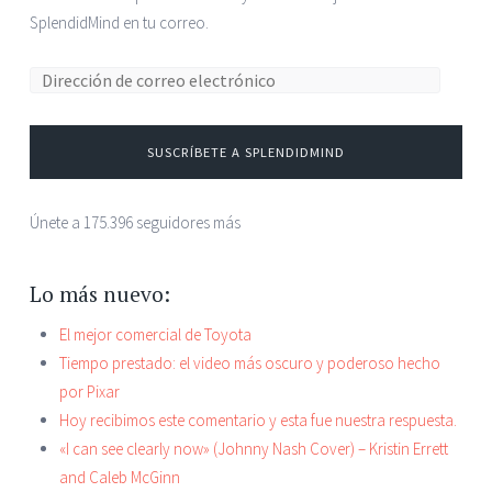
SplendidMind en tu correo.
Dirección de correo electrónico:
SUSCRÍBETE A SPLENDIDMIND
Únete a 175.396 seguidores más
Lo más nuevo:
El mejor comercial de Toyota
Tiempo prestado: el video más oscuro y poderoso hecho
por Pixar
Hoy recibimos este comentario y esta fue nuestra respuesta.
«I can see clearly now» (Johnny Nash Cover) – Kristin Errett
and Caleb McGinn