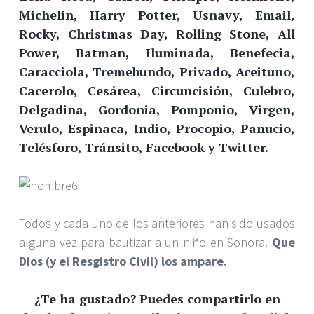
Michelin, Harry Potter, Usnavy, Email,
Rocky, Christmas Day, Rolling Stone, All
Power, Batman, Iluminada, Benefecia,
Caracciola, Tremebundo, Privado, Aceituno,
Cacerolo, Cesárea, Circuncisión, Culebro,
Delgadina, Gordonia, Pomponio, Virgen,
Verulo, Espinaca, Indio, Procopio, Panucio,
Telésforo, Tránsito, Facebook y Twitter.
Todos y cada uno de los anteriores han sido usados
alguna vez para bautizar a un niño en Sonora.
Que
Dios (y el Resgistro Civil) los ampare.
¿Te ha gustado? Puedes compartirlo en