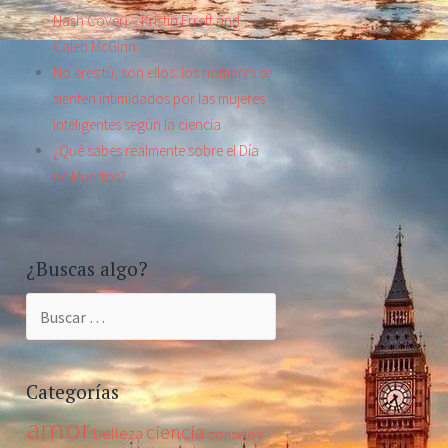
Nash Cover) – Kristin Errett and
Caleb McGinn
No eres tú, son ellos: los hombres se
sienten intimidados por las mujeres
inteligentes según la ciencia
¿Qué sabes realmente sobre el Día
de Muertos?
¿Buscas algo?
Buscar:
Categorías
amor
ciencia
belleza
consejos