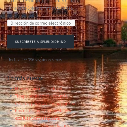
Escribe tu email para suscribirte y recibir
lo mejor de SplendidMind en tu correo.
Dirección de correo electrónico:
SUSCRÍBETE A SPLENDIDMIND
Únete a 175.396 seguidores más
Lo más nuevo:
El mejor comercial de Toyota
Tiempo prestado: el video más
oscuro y poderoso hecho por Pixar
Hoy recibimos este comentario y
esta fue nuestra respuesta.
«I can see clearly now» (Johnny