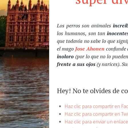
Los perros son animales
increí
los humanos, son tan
inocente
que todavía no sabe lo que signi
el mago
Jose Ahonen
confunde a
inoloro
(por lo que no lo pueden
frente a sus ojos
(y narices). S
Hey! No te olvides de c
Haz clic para compartir en F
Haz clic para compartir en Tw
Haz clic para enviar un enlac