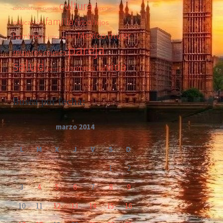
cultura
cortometraje
cuerpo
deporte
familia
futbol
educación
hijos
Mexico
mujer
hombres
humor
madre
pareja
mujeres
música
salud
vida
sorpresa
sexualidad
tips
Busca por fecha:
marzo 2014
L
M
X
J
V
S
D
1
2
3
4
5
6
7
8
9
10
11
12
13
14
15
16