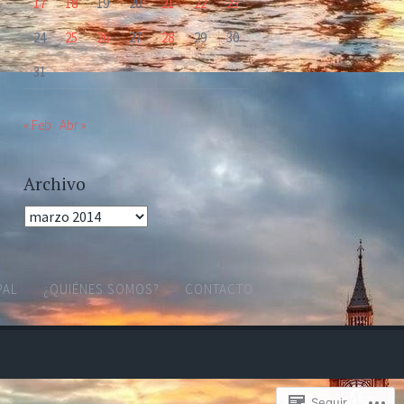
17
18
19
20
21
22
23
24
25
26
27
28
29
30
31
« Feb
Abr »
Archivo
Archivo
PAL
¿QUIÉNES SOMOS?
CONTACTO
Seguir