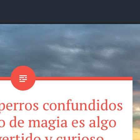
 perros confundidos
o de magia es algo
vertido y curioso