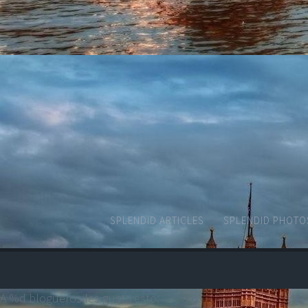
SPLENDID ARTICLES
SPLENDID PHOTO
A
%d
blogueros les gusta esto: