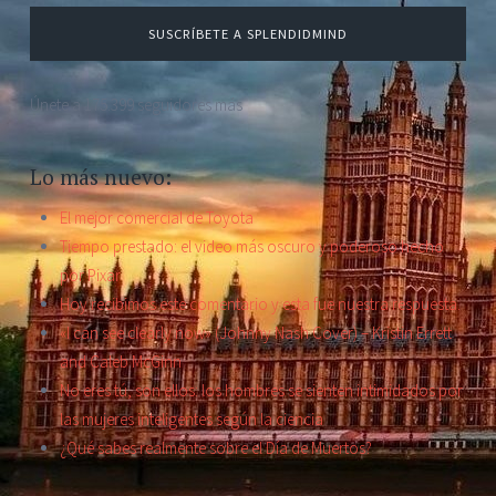
SUSCRÍBETE A SPLENDIDMIND
Únete a 175.399 seguidores más
Lo más nuevo:
El mejor comercial de Toyota
Tiempo prestado: el video más oscuro y poderoso hecho
por Pixar
Hoy recibimos este comentario y esta fue nuestra respuesta.
«I can see clearly now» (Johnny Nash Cover) – Kristin Errett
and Caleb McGinn
No eres tú, son ellos: los hombres se sienten intimidados por
las mujeres inteligentes según la ciencia
¿Qué sabes realmente sobre el Día de Muertos?