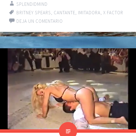
SPLENDIDMIND
BRITNEY SPEARS
,
CANTANTE
,
IMITADORA
,
X FACTOR
DEJA UN COMENTARIO