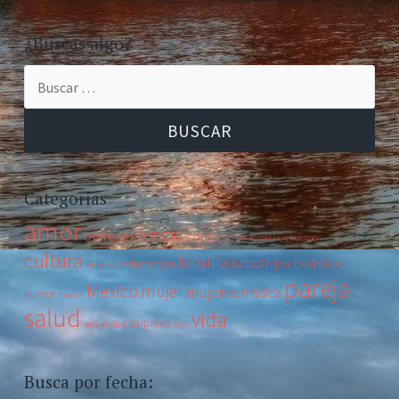
¿Buscas algo?
Categorías
amor
ciencia
belleza
consejos
cortometraje
cuerpo
cultura
familia
futbol
hombres
educación
hijos
deporte
pareja
Mexico
mujer
mujeres
música
humor
madre
salud
vida
sorpresa
sexualidad
tips
Busca por fecha: