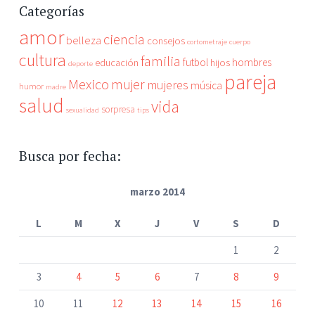
Categorías
amor
ciencia
belleza
consejos
cortometraje
cuerpo
cultura
familia
futbol
hombres
educación
hijos
deporte
pareja
Mexico
mujer
mujeres
música
humor
madre
salud
vida
sorpresa
sexualidad
tips
Busca por fecha:
marzo 2014
L
M
X
J
V
S
D
1
2
3
4
5
6
7
8
9
10
11
12
13
14
15
16