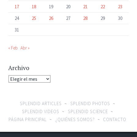
17
18
19
20
21
22
23
24
25
26
27
28
29
30
31
« Feb
Abr »
Archivo
Archivo
SPLENDID ARTICLES
SPLENDID PHOTOS
SPLENDID VIDEOS
SPLENDID SCIENCE
PÁGINA PRINCIPAL
¿QUIÉNES SOMOS?
CONTACTO