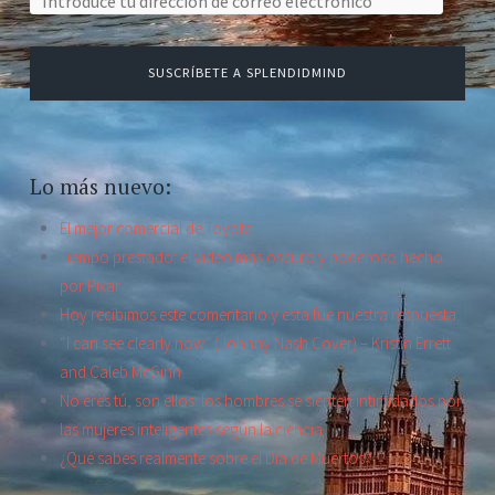
Dirección de correo electrónico:
SUSCRÍBETE A SPLENDIDMIND
Lo más nuevo:
El mejor comercial de Toyota
Tiempo prestado: el video más oscuro y poderoso hecho
por Pixar
Hoy recibimos este comentario y esta fue nuestra respuesta.
“I can see clearly now” (Johnny Nash Cover) – Kristin Errett
and Caleb McGinn
No eres tú, son ellos: los hombres se sienten intimidados por
las mujeres inteligentes según la ciencia
¿Qué sabes realmente sobre el Día de Muertos?