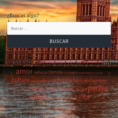
¿Buscas algo?
Buscar:
Categorías
amor
ciencia
belleza
consejos
cortometraje
cuerpo
cultura
familia
futbol
hombres
educación
hijos
deporte
pareja
Mexico
mujer
mujeres
música
humor
madre
salud
vida
sorpresa
sexualidad
tips
Busca por fecha: