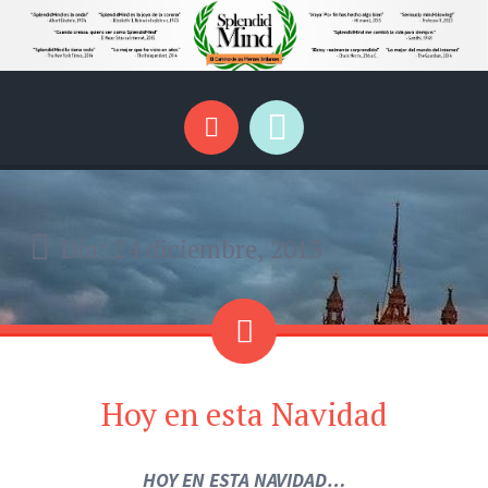
SplendidMind
El Camino de las Mentes Brillantes
Menú
Buscar
Día:
24 diciembre, 2013
Hoy en esta Navidad
HOY EN ESTA NAVIDAD…