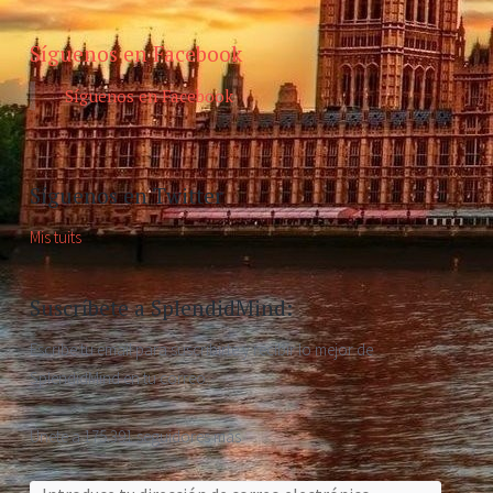
Síguenos en Facebook
Síguenos en Facebook
Síguenos en Twitter
Mis tuits
Suscríbete a SplendidMind:
Escribe tu email para suscribirte y recibir lo mejor de
SplendidMind en tu correo.
Únete a 175.391 seguidores más