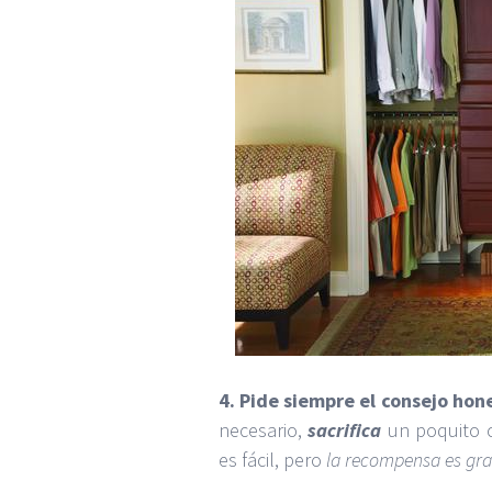
4. Pide siempre el consejo ho
necesario,
sacrifica
un poquito c
es fácil, pero
la recompensa es gr