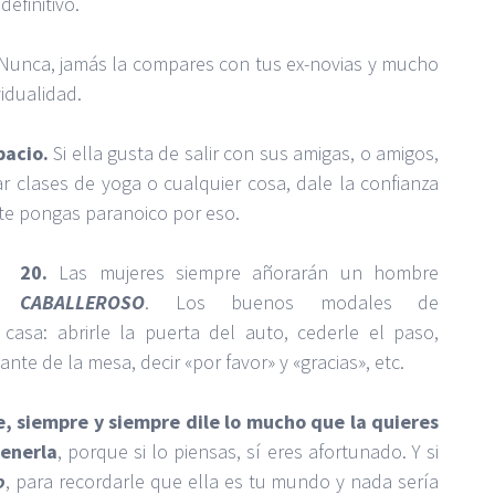
definitivo.
Nunca, jamás la compares con tus ex-novias y mucho
vidualidad.
pacio.
Si ella gusta de salir con sus amigas, o amigos,
ar clases de yoga o cualquier cosa, dale la confianza
te pongas paranoico por eso.
20.
Las mujeres siempre añorarán un hombre
CABALLEROSO
. Los buenos modales de
casa: abrirle la puerta del auto, cederle el paso,
nte de la mesa, decir «por favor» y «gracias», etc.
, siempre y siempre dile lo mucho que la quieres
tenerla
, porque si lo piensas, sí eres afortunado. Y si
o
, para recordarle que ella es tu mundo y nada sería