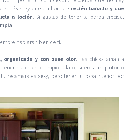
osa más sexy que un hombre
recién bañado y que
uela a loción
. Si gustas de tener la barba crecida,
impia
.
iempre hablarán bien de ti.
, organizada y con buen olor.
Las chicas aman a
ener su espacio limpio. Claro, si eres un pintor o
 tu recámara es sexy, pero tener tu ropa interior por