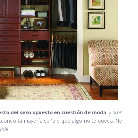
nesto del sexo opuesto en cuestión de moda
, y si es
uando la mayoría señale que algo no te queda. No
ande
.