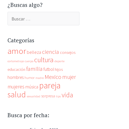
¿Buscas algo?
Buscar:
Categorías
amor
ciencia
belleza
consejos
cultura
cortometraje
cuerpo
deporte
familia
futbol
educación
hijos
Mexico
mujer
hombres
humor
madre
pareja
mujeres
música
salud
vida
sorpresa
sexualidad
tips
Busca por fecha: