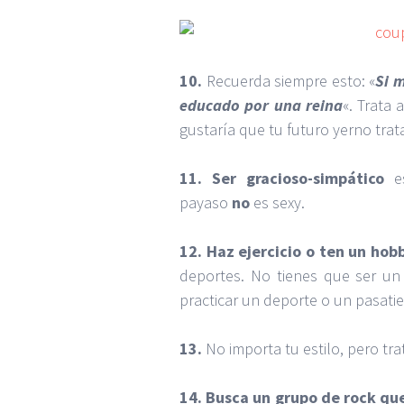
10.
Recuerda siempre esto: «
Si 
educado por una reina
«. Trata 
gustaría que tu futuro yerno tratar
11.
Ser gracioso-simpático
es
payaso
no
es sexy.
12.
Haz ejercicio o ten un hob
deportes. No tienes que ser u
practicar un deporte o un pasati
13.
No importa tu estilo, pero tr
14. Busca un grupo de rock qu