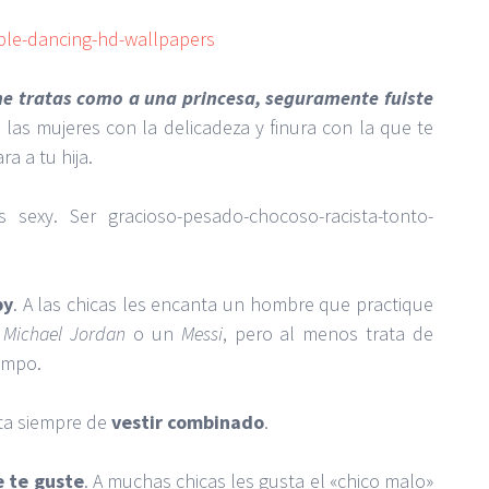
me tratas como a una princesa, seguramente fuiste
a las mujeres con la delicadeza y finura con la que te
a a tu hija.
 sexy. Ser gracioso-pesado-chocoso-racista-tonto-
by
. A las chicas les encanta un hombre que practique
n
Michael Jordan
o un
Messi
, pero al menos trata de
empo.
ata siempre de
vestir combinado
.
e te guste
. A muchas chicas les gusta el «chico malo»