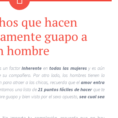
hos que hacen
ramente guapo a
n hombre
s un factor
inherente
en
todas las mujeres
y es aún
su compañero. Por otro lado, los hombres tienen la
en para atraer a las chicas, recuerda que el
amor entra
sentamos una lista de
21 puntos fáciles de hacer
que te
re guapo y bien visto por el sexo opuesto,
sea cual sea
.
No importa tu complexión, recuerda que no hay