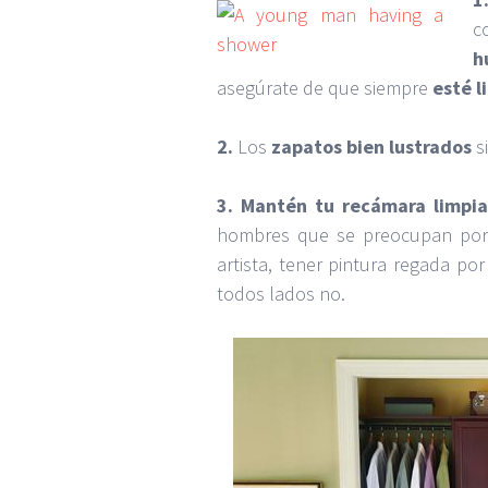
c
h
asegúrate de que siempre
esté l
2.
Los
zapatos bien lustrados
s
3.
Mantén tu recámara limpia
hombres que se preocupan por t
artista, tener pintura regada por
todos lados no.