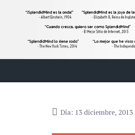
SplendidMind
El Camino de las Mentes Brillantes
Menú
Buscar
Día:
13 diciembre, 2013