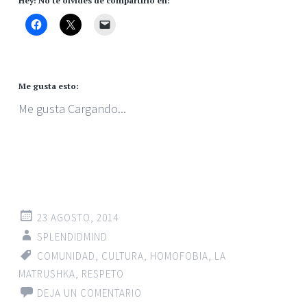
Hey! No te olvides de compartirlo en:
Me gusta esto:
Me gusta
Cargando...
23 AGOSTO, 2014
SPLENDIDMIND
COMUNIDAD
,
CULTURA
,
HOMOFOBIA
,
LA
MATRUSHKA
,
RESPETO
DEJA UN COMENTARIO