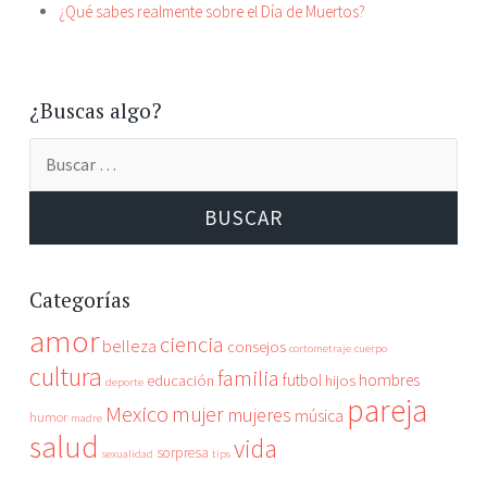
¿Qué sabes realmente sobre el Día de Muertos?
¿Buscas algo?
Categorías
amor
ciencia
belleza
consejos
cortometraje
cuerpo
cultura
familia
futbol
hombres
educación
hijos
deporte
pareja
Mexico
mujer
mujeres
música
humor
madre
salud
vida
sorpresa
sexualidad
tips