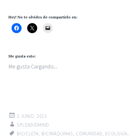
Hey! No te olvides de compartirlo en:
Me gusta esto:
Me gusta
Cargando...
3 JUNIO, 2013
SPLENDIDMIND
BICICLETA
,
BICIMÁQUINAS
,
COMUNIDAD
,
ECOLOGÍA
,