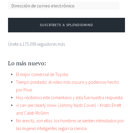
SUSCRÍBETE A SPLENDIDMIND
Únete a 175.399 seguidores más
Lo más nuevo:
El mejor comercial de Toyota
Tiempo prestado: el video más oscuro y poderoso hecho
por Pixar
Hoy recibimos este comentario y esta fue nuestra respuesta.
«I can see clearly now» (Johnny Nash Cover) – Kristin Errett
and Caleb McGinn
No eres tú, son ellos: los hombres se sienten intimidados por
las mujeres inteligentes según la ciencia