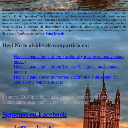
James Kennedy
ha diseñado varias imágenes sobre los
ingredientes de alimentos 100%
naturales
, como una
parodia científica
de la
cultura alimenticia
reciente que promueve la
nulificación de “químicos” en los alimentos orgánicos
, cuando en la realidad
todo
en este
universo está compuesto por
elementos químicos
y sus diversas
interacciones entre sí
. Si
bien es cierto que dicha cultura sólo trata de
no introducir químicos dañinos
, muchas
veces se llega al
extremo
de discriminar a la industria alimenticia y sus
avances
en
cuestión de
mejora molecular
de los nutrientes que consumimos. En fin, sin más, aquí les
dejo estas
fabulosas imágenes
:
Sigue leyendo
→
Hey! No te olvides de compartirlo en:
Haz clic para compartir en Facebook (Se abre en una ventana
nueva)
Haz clic para compartir en Twitter (Se abre en una ventana
nueva)
Haz clic para enviar por correo electrónico a un amigo (Se
abre en una ventana nueva)
18 enero, 2014
SplendidMind
alimentos
,
ciencia
,
compuestos
,
cultura alimenticia
,
química
Deja un comentario
Síguenos en Facebook
Síguenos en Facebook