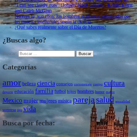
“I can see clearly now” (Johnny Nash Cover) – Kristin Errett
and Caleb McGinn
No eres tú, son ellos: los hombres se sienten intimidados por
las mujeres inteligentes según la ciencia
¿Qué sabes realmente sobre el Día de Muertos?
¿Buscas algo?
Buscar:
Categorías
amor
cultura
ciencia
belleza
consejos
cortometraje
cuerpo
familia
futbol
hombres
educación
hijos
humor
deporte
madre
pareja
salud
Mexico
mujer
mujeres
música
sexualidad
vida
sorpresa
tips
Busca por fecha:
mayo 2021