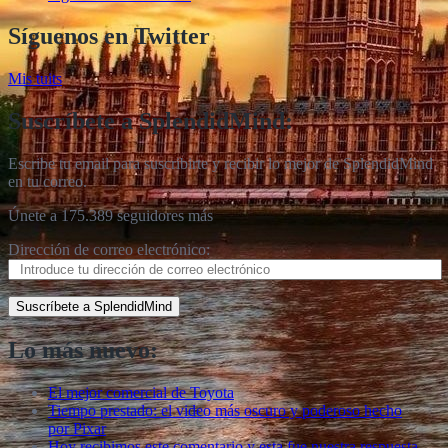
Síguenos en Twitter
Mis tuits
Suscríbete a SplendidMind:
Escribe tu email para suscribirte y recibir lo mejor de SplendidMind
en tu correo.
Únete a 175.389 seguidores más
Dirección de correo electrónico:
Suscríbete a SplendidMind
Lo más nuevo:
El mejor comercial de Toyota
Tiempo prestado: el video más oscuro y poderoso hecho
por Pixar
Hoy recibimos este comentario y esta fue nuestra respuesta.