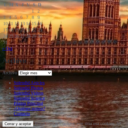
L
M
X
J
V
S
D
1
2
3
4
5
6
7
8
9
10
11
12
13
14
15
16
17
18
19
20
21
22
23
24
25
26
27
28
29
30
31
« Oct
Archivo
Archivo
Splendid Articles
Splendid Photos
Splendid Videos
Splendid Science
Página Principal
¿Quiénes somos?
Contacto
Privacidad & Cookies: este sitio usa cookies. Al