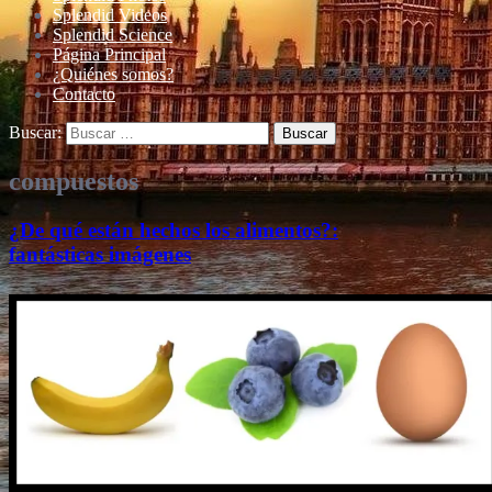
Splendid Videos
Splendid Science
Página Principal
¿Quiénes somos?
Contacto
Buscar:
compuestos
¿De qué están hechos los alimentos?:
fantásticas imágenes