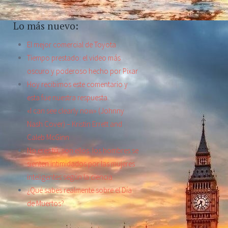
Lo más nuevo:
El mejor comercial de Toyota
Tiempo prestado: el video más
oscuro y poderoso hecho por Pixar
Hoy recibimos este comentario y
esta fue nuestra respuesta.
«I can see clearly now» (Johnny
Nash Cover) – Kristin Errett and
Caleb McGinn
No eres tú, son ellos: los hombres se
sienten intimidados por las mujeres
inteligentes según la ciencia
¿Qué sabes realmente sobre el Día
de Muertos?