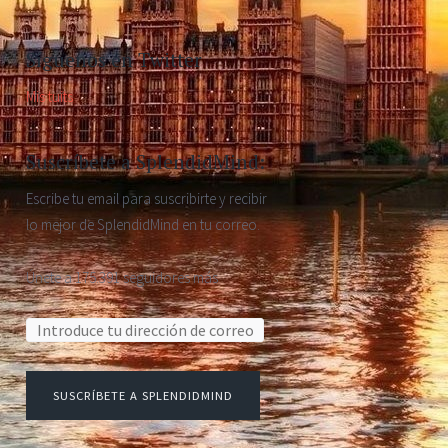
Síguenos en Twitter
Mis tuits
Suscríbete a SplendidMind:
Escribe tu email para suscribirte y recibir
lo mejor de SplendidMind en tu correo.
Únete a 175.391 seguidores más
Dirección de correo electrónico:
SUSCRÍBETE A SPLENDIDMIND