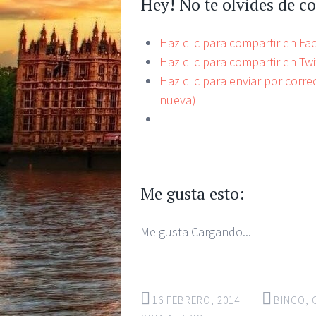
Hey! No te olvides de c
Haz clic para compartir en F
Haz clic para compartir en Tw
Haz clic para enviar por corr
nueva)
Me gusta esto:
Me gusta
Cargando...
16 FEBRERO, 2014
BINGO
,