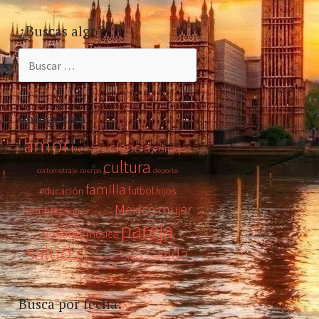
¿Buscas algo?
Buscar:
Categorías
amor
ciencia
belleza
consejos
cultura
cortometraje
cuerpo
deporte
familia
futbol
educación
hijos
Mexico
mujer
hombres
humor
madre
pareja
mujeres
música
salud
vida
sorpresa
sexualidad
tips
Busca por fecha: