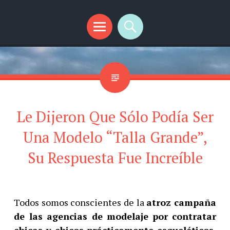
SplendidMind
El Camino de las Mentes Brillantes
Menú
Buscar
Le Dijeron Que Sólo Podía Ser
Una Modelo “Talla Grande”,
Su Respuesta Fue Increíble
Todos somos conscientes de la
atroz campaña
de las agencias de modelaje
por contratar
chicas y chicos prácticamente esqueléticos
,