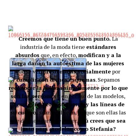
Creemos que tiene un buen punto.
La
industria de la moda tiene
estándares
absurdos
que, en efecto,
modifican y a la
larga dañan la autoestima de las mujeres
que se ven
presionadas socialmente
por
cumplir con dichos esquemas
. Sepamos
reconocer la belleza simplemente por lo que
son las personas
y en el caso de las modelos,
sepamos
respetar su cuerpo y las líneas de
su cuerpo,
sean cual sean, porque son ellas las
que definen parte de su ser.
¿Tú crees que sea
justo para modelos como Stefania?