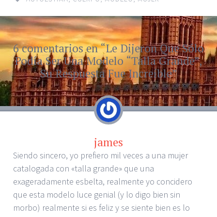
6 comentarios en “
Le Dijeron Que Sólo
←
→
Navegador de
Podía Ser Una Modelo “Talla Grande”,
artículos
Su Respuesta Fue Increíble
”
james
Siendo sincero, yo prefiero mil veces a una mujer
catalogada con «talla grande» que una
exageradamente esbelta, realmente yo concidero
que esta modelo luce genial (y lo digo bien sin
morbo) realmente si es feliz y se siente bien es lo