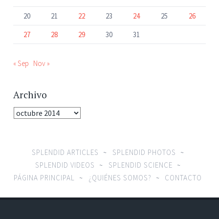
20
21
22
23
24
25
26
27
28
29
30
31
« Sep
Nov »
Archivo
Archivo
SPLENDID ARTICLES
SPLENDID PHOTOS
SPLENDID VIDEOS
SPLENDID SCIENCE
PÁGINA PRINCIPAL
¿QUIÉNES SOMOS?
CONTACTO