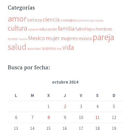
Categorías
amor
ciencia
belleza
consejos
cortometraje
cuerpo
cultura
familia
futbol
hombres
educación
hijos
deporte
pareja
Mexico
mujer
mujeres
música
humor
madre
salud
vida
sorpresa
sexualidad
tips
Busca por fecha:
octubre 2014
L
M
X
J
V
S
D
1
2
3
4
5
6
7
8
9
10
11
12
13
14
15
16
17
18
19