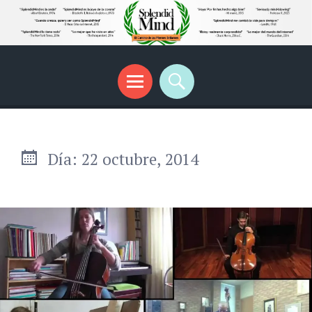
SplendidMind
El Camino de las Mentes Brillantes
Menú
Buscar
Día:
22 octubre, 2014