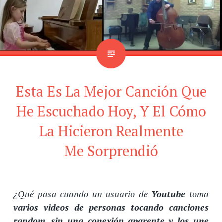
Esta Es La Mejor Canción Que
He Escuchado Hoy, Y El Cómo
La Hicieron Realmente
Me Sorprendió
¿Qué pasa cuando un usuario de
Youtube
toma
varios videos de personas tocando canciones
random
,
sin una conexión aparente
y los une