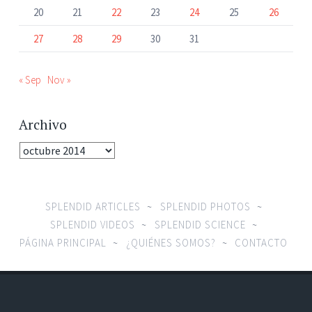
20
21
22
23
24
25
26
27
28
29
30
31
« Sep
Nov »
Archivo
SPLENDID ARTICLES
SPLENDID PHOTOS
SPLENDID VIDEOS
SPLENDID SCIENCE
PÁGINA PRINCIPAL
¿QUIÉNES SOMOS?
CONTACTO