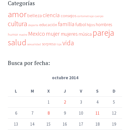
Categorías
amor
ciencia
belleza
consejos
cortometraje
cuerpo
cultura
familia
futbol
hombres
educación
hijos
deporte
pareja
Mexico
mujer
mujeres
música
humor
madre
salud
vida
sorpresa
sexualidad
tips
Busca por fecha:
octubre 2014
L
M
X
J
V
S
D
1
2
3
4
5
6
7
8
9
10
11
12
13
14
15
16
17
18
19