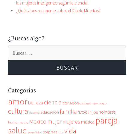
las mujeres inteligentes según la ciencia
¿Qué sabes realmente sobre el Día de Muertos?
¿Buscas algo?
Categorías
amor
ciencia
belleza
consejos
cortometraje
cuerpo
cultura
familia
futbol
hombres
educación
hijos
deporte
pareja
Mexico
mujer
mujeres
música
humor
madre
salud
vida
sorpresa
sexualidad
tips