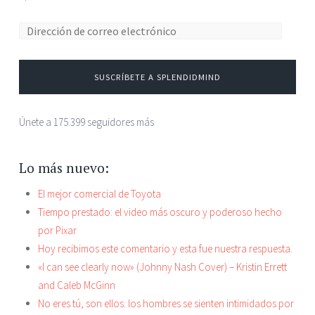
SUSCRÍBETE A SPLENDIDMIND
Únete a 175.399 seguidores más
Lo más nuevo:
El mejor comercial de Toyota
Tiempo prestado: el video más oscuro y poderoso hecho
por Pixar
Hoy recibimos este comentario y esta fue nuestra respuesta.
«I can see clearly now» (Johnny Nash Cover) – Kristin Errett
and Caleb McGinn
No eres tú, son ellos: los hombres se sienten intimidados por