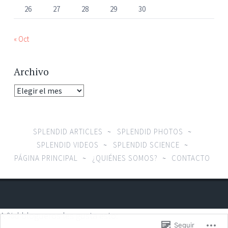
26
27
28
29
30
« Oct
Archivo
Archivo
SPLENDID ARTICLES
SPLENDID PHOTOS
SPLENDID VIDEOS
SPLENDID SCIENCE
PÁGINA PRINCIPAL
¿QUIÉNES SOMOS?
CONTACTO
A
%d
blogueros les gusta esto:
Seguir