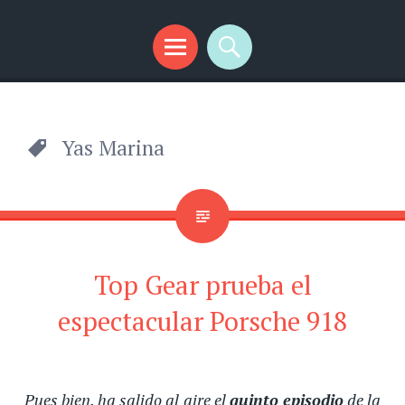
SplendidMind
El Camino de las Mentes Brillantes
Menú
Buscar
Yas Marina
Top Gear prueba el
espectacular Porsche 918
Pues bien, ha salido al aire el
quinto episodio
de la