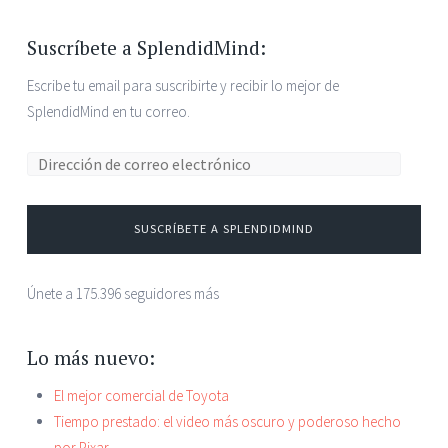
Suscríbete a SplendidMind:
Escribe tu email para suscribirte y recibir lo mejor de
SplendidMind en tu correo.
Dirección de correo electrónico:
SUSCRÍBETE A SPLENDIDMIND
Únete a 175.396 seguidores más
Lo más nuevo:
El mejor comercial de Toyota
Tiempo prestado: el video más oscuro y poderoso hecho
por Pixar