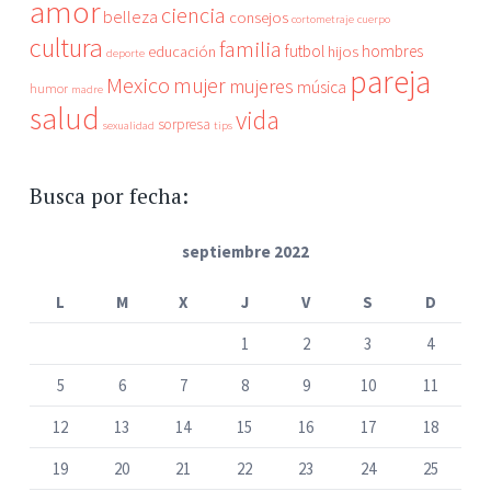
amor
ciencia
belleza
consejos
cortometraje
cuerpo
cultura
familia
futbol
hombres
educación
hijos
deporte
pareja
Mexico
mujer
mujeres
música
humor
madre
salud
vida
sorpresa
sexualidad
tips
Busca por fecha:
septiembre 2022
L
M
X
J
V
S
D
1
2
3
4
5
6
7
8
9
10
11
12
13
14
15
16
17
18
19
20
21
22
23
24
25