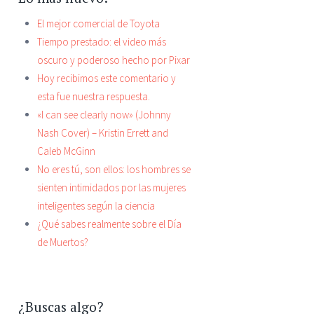
El mejor comercial de Toyota
Tiempo prestado: el video más
oscuro y poderoso hecho por Pixar
Hoy recibimos este comentario y
esta fue nuestra respuesta.
«I can see clearly now» (Johnny
Nash Cover) – Kristin Errett and
Caleb McGinn
No eres tú, son ellos: los hombres se
sienten intimidados por las mujeres
inteligentes según la ciencia
¿Qué sabes realmente sobre el Día
de Muertos?
¿Buscas algo?