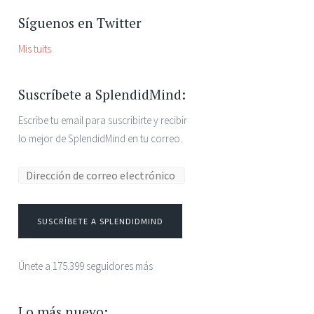
Síguenos en Twitter
Mis tuits
Suscríbete a SplendidMind:
Escribe tu email para suscribirte y recibir
lo mejor de SplendidMind en tu correo.
SUSCRÍBETE A SPLENDIDMIND
Únete a 175.399 seguidores más
Lo más nuevo: