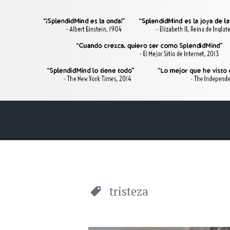
SplendidMind
El Camino de las Mentes Brillantes
Menú
Buscar
tristeza