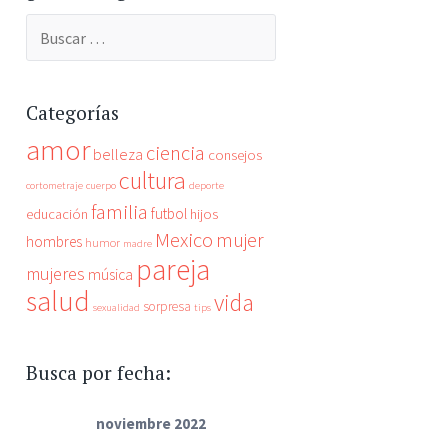
Categorías
amor
ciencia
belleza
consejos
cultura
cortometraje
cuerpo
deporte
familia
futbol
educación
hijos
Mexico
mujer
hombres
humor
madre
pareja
mujeres
música
salud
vida
sorpresa
sexualidad
tips
Busca por fecha:
noviembre 2022