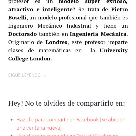
profesor es un
modelo súper exitoso,
atractivo e inteligente
? Se trata de
Pietro
Boselli
, un modelo profesional que también es
Ingeniero Mecánico Industrial y tiene un
Doctorado
también en
Ingeniería Mecánica
.
Originario de
Londres
, este profesor imparte
clases de matemáticas en la
University
College London.
SIGUE LEYENDO
→
Hey! No te olvides de compartirlo en:
Haz clic para compartir en Facebook (Se abre en
una ventana nueva)
Haz clic para compartir en Twitter (Se abre en