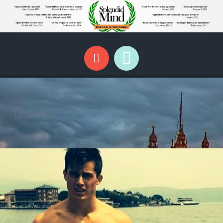
SplendidMind
El Camino de las Mentes Brillantes
Menú
Buscar
sexy