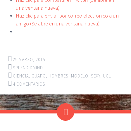
una ventana nueva)
Haz clic para enviar por correo electrónico a un
amigo (Se abre en una ventana nueva)
29 MARZO, 2015
SPLENDIDMIND
CIENCIA
,
GUAPO
,
HOMBRES
,
MODELO
,
SEXY
,
UCL
4 COMENTARIOS