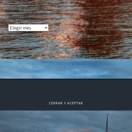
Archivo
Archivo
SPLENDID ARTICLES
SPLENDID PHOTOS
SPLENDID VIDEOS
SPLENDID SCIENCE
PÁGINA PRINCIPAL
¿QUIÉNES SOMOS?
CONTACTO
Privacidad & Cookies: este sitio usa cookies. Al continuar usando este
sitio, estás de acuerdo con su uso. Para saber más, incluyendo como
controlar las cookies, mira aquí:
Política de Cookies.