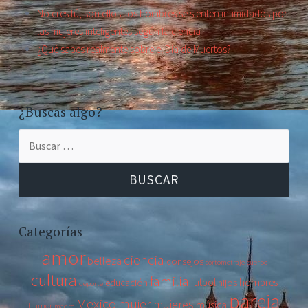
No eres tú, son ellos: los hombres se sienten intimidados por
las mujeres inteligentes según la ciencia
¿Qué sabes realmente sobre el Día de Muertos?
¿Buscas algo?
Buscar:
Categorías
amor
ciencia
belleza
consejos
cortometraje
cuerpo
cultura
familia
futbol
hombres
educación
hijos
deporte
pareja
Mexico
mujer
mujeres
música
humor
madre