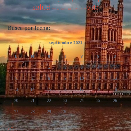
salud
vida
sorpresa
sexualidad
tips
Busca por fecha:
septiembre 2021
L
M
X
J
V
S
D
1
2
3
4
5
6
7
8
9
10
11
12
13
14
15
16
17
18
19
20
21
22
23
24
25
26
27
28
29
30
« Oct