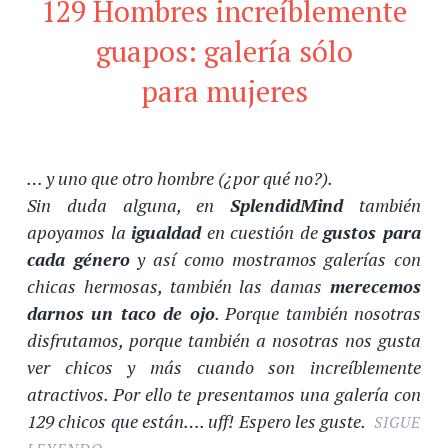
129 Hombres increíblemente
guapos: galería sólo
para mujeres
… y uno que otro hombre (¿por qué no?).
Sin duda alguna, en
SplendidMind
también
apoyamos la
igualdad
en cuestión de
gustos para
cada género
y así como mostramos galerías con
chicas hermosas, también las damas
merecemos
darnos un taco de ojo
. Porque también nosotras
disfrutamos, porque también a nosotras nos gusta
ver chicos y más cuando son increíblemente
atractivos. Por ello te presentamos una galería con
129 chicos que están…. uff! Espero les guste.
SIGUE