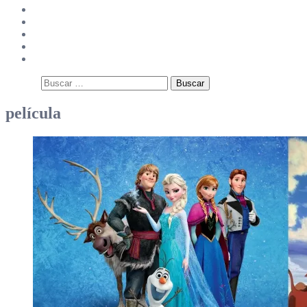
Splendid Videos
Splendid Science
Página Principal
¿Quiénes somos?
Contacto
Buscar:
película