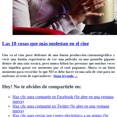
Las 10 cosas que más molestan en el cine
Uno va al cine para
disfrutar de una buena producción cinematográfica
y
vivir una bonita experiencia
de ver una película en una pantalla gigante
dentro de una sala oscura, pero nunca faltan las personas que muchas veces
nos impiden gozar ese momento por el cual pagamos. Ahora es un buen
momento para recordar lo que
NO se debe hacer en una sala de cine para no
molestar al resto de espectadores:
Sigue leyendo
→
Hey! No te olvides de compartirlo en:
Haz clic para compartir en Facebook (Se abre en una ventana
nueva)
Haz clic para compartir en Twitter (Se abre en una ventana
nueva)
Haz clic para enviar por correo electrónico a un amigo (Se