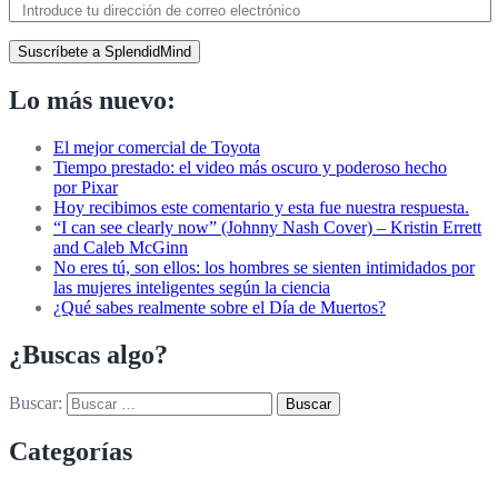
Suscríbete a SplendidMind
Lo más nuevo:
El mejor comercial de Toyota
Tiempo prestado: el video más oscuro y poderoso hecho
por Pixar
Hoy recibimos este comentario y esta fue nuestra respuesta.
“I can see clearly now” (Johnny Nash Cover) – Kristin Errett
and Caleb McGinn
No eres tú, son ellos: los hombres se sienten intimidados por
las mujeres inteligentes según la ciencia
¿Qué sabes realmente sobre el Día de Muertos?
¿Buscas algo?
Buscar:
Categorías