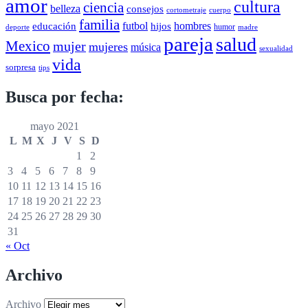
amor
cultura
ciencia
belleza
consejos
cortometraje
cuerpo
familia
futbol
hombres
educación
hijos
humor
deporte
madre
pareja
salud
Mexico
mujer
mujeres
música
sexualidad
vida
sorpresa
tips
Busca por fecha:
mayo 2021
L
M
X
J
V
S
D
1
2
3
4
5
6
7
8
9
10
11
12
13
14
15
16
17
18
19
20
21
22
23
24
25
26
27
28
29
30
31
« Oct
Archivo
Archivo