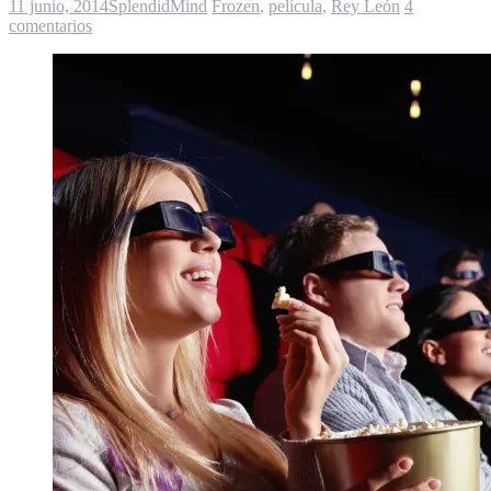
11 junio, 2014
SplendidMind
Frozen
,
película
,
Rey León
4
comentarios