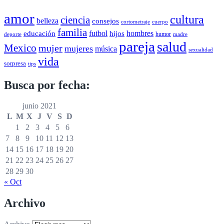
amor
cultura
ciencia
belleza
consejos
cortometraje
cuerpo
familia
futbol
hombres
educación
hijos
humor
deporte
madre
pareja
salud
Mexico
mujer
mujeres
música
sexualidad
vida
sorpresa
tips
Busca por fecha:
junio 2021
L
M
X
J
V
S
D
1
2
3
4
5
6
7
8
9
10
11
12
13
14
15
16
17
18
19
20
21
22
23
24
25
26
27
28
29
30
« Oct
Archivo