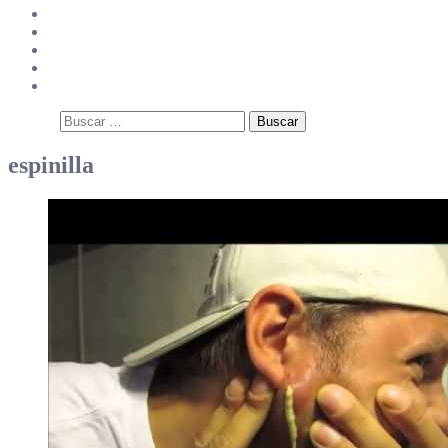
Splendid Videos
Splendid Science
Página Principal
¿Quiénes somos?
Contacto
Buscar:
espinilla