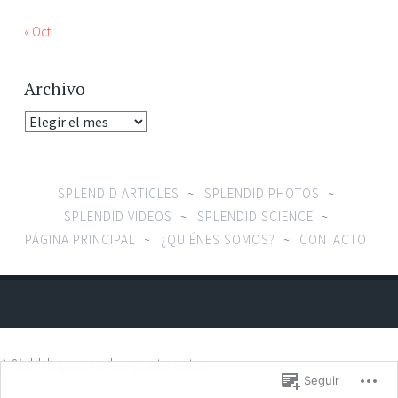
« Oct
Archivo
Archivo
SPLENDID ARTICLES
SPLENDID PHOTOS
SPLENDID VIDEOS
SPLENDID SCIENCE
PÁGINA PRINCIPAL
¿QUIÉNES SOMOS?
CONTACTO
A
%d
blogueros les gusta esto:
Seguir