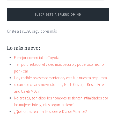
SUSCRÍBETE A SPLENDIDMIND
Únete a 175.396 seguidores más
Lo más nuevo:
El mejor comercial de Toyota
Tiempo prestado: el video más oscuro y poderoso hecho
por Pixar
Hoy recibimos este comentario y esta fue nuestra respuesta.
«I can see clearly now» (Johnny Nash Cover) – Kristin Errett
and Caleb McGinn
No eres tú, son ellos: los hombres se sienten intimidados por
las mujeres inteligentes según la ciencia
¿Qué sabes realmente sobre el Día de Muertos?