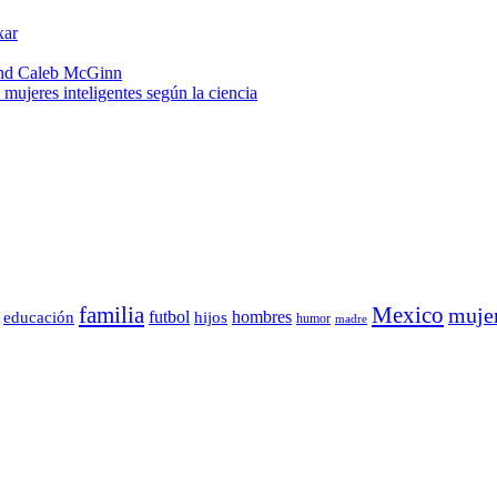
xar
 and Caleb McGinn
 mujeres inteligentes según la ciencia
familia
Mexico
muje
futbol
hombres
educación
hijos
humor
madre