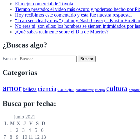
El mejor comercial de Toyota
Tiempo prestado: el video más oscuro y poderoso hecho por Pi
Hoy recibimos este comentario y esta fue nuestra respuesta.
“I can see clearly now” (Johnny Nash Cover) – Kristin Errett
No eres tú, son ellos: los hombres se sienten intimidados por las
¿Qué sabes realmente sobre el Día de Muertos?
¿Buscas algo?
Buscar:
Categorías
amor
cultura
ciencia
belleza
consejos
cortometraje
cuerpo
deporte
Busca por fecha:
junio 2021
L
M
X
J
V
S
D
1
2
3
4
5
6
7
8
9
10
11
12
13