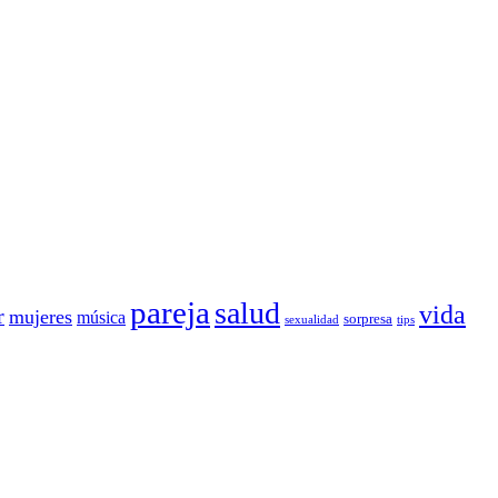
pareja
salud
vida
r
mujeres
música
sorpresa
sexualidad
tips