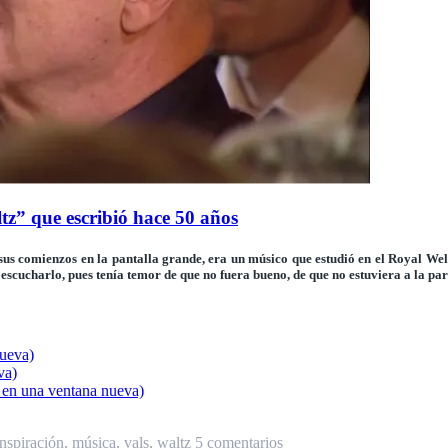
tz” que escribió hace 50 años
 sus comienzos en la pantalla grande, era un
músico
que estudió en el
Royal Wel
 a escucharlo, pues tenía temor de que no fuera bueno, de que no estuviera a la
nueva)
va)
e en una ventana nueva)
inspiración
,
música
,
vals
,
waltz
5 comentarios