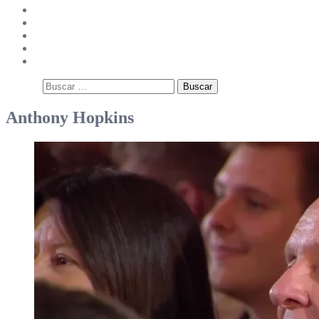
Splendid Videos
Splendid Science
Página Principal
¿Quiénes somos?
Contacto
Buscar:
Anthony Hopkins