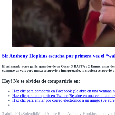
Sir Anthony Hopkins escucha por primera vez el “wal
El aclamado actor galés, ganador de un
Oscar
, 3
BAFTA
y 2
Emmy
, antes de
compuso un
vals
pero
nunca se atrevió a interpretarlo
, ni siquiera se atrevió
Hey! No te olvides de compartirlo en:
Haz clic para compartir en Facebook (Se abre en una ventana 
Haz clic para compartir en Twitter (Se abre en una ventana nue
Haz clic para enviar por correo electrónico a un amigo (Se abr
3 abril, 2014
SplendidMind
Andre Rieu
,
Anthony Hopkins
,
emotivo
,