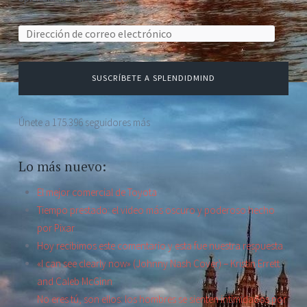
Dirección de correo electrónico:
SUSCRÍBETE A SPLENDIDMIND
Únete a 175.396 seguidores más
Lo más nuevo:
El mejor comercial de Toyota
Tiempo prestado: el video más oscuro y poderoso hecho
por Pixar
Hoy recibimos este comentario y esta fue nuestra respuesta.
«I can see clearly now» (Johnny Nash Cover) – Kristin Errett
and Caleb McGinn
No eres tú, son ellos: los hombres se sienten intimidados por