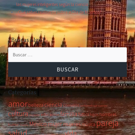
las mujeres inteligentes según la ciencia
¿Qué sabes realmente sobre el Día de Muertos?
¿Buscas algo?
Buscar:
Categorías
amor
ciencia
belleza
consejos
cortometraje
cuerpo
cultura
familia
futbol
hombres
educación
hijos
deporte
pareja
Mexico
mujer
mujeres
música
humor
madre
salud
vida
sorpresa
sexualidad
tips