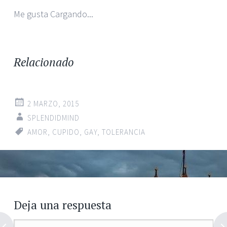
Me gusta
Cargando...
Relacionado
2 MARZO, 2015
SPLENDIDMIND
AMOR
,
CUPIDO
,
GAY
,
TOLERANCIA
←
→
Navegador de
artículos
Deja una respuesta