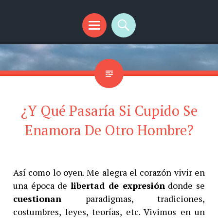
SplendidMind
El Camino de las Mentes Brillantes
Menú
Buscar
¿Y Qué Pasaría Si Cupido Se
Enamora De Otro Hombre?
A
sí como lo oyen. Me alegra el corazón vivir en
una época de
libertad de expresión
donde se
cuestionan
paradigmas, tradiciones,
costumbres, leyes, teorías, etc. Vivimos en un