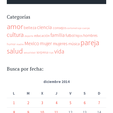
Categorías
amor
ciencia
belleza
consejos
cortometraje
cuerpo
cultura
familia
futbol
hombres
educación
hijos
deporte
pareja
Mexico
mujer
mujeres
música
humor
madre
salud
vida
sorpresa
sexualidad
tips
Busca por fecha:
diciembre 2014
L
M
X
J
V
S
D
1
2
3
4
5
6
7
8
9
10
11
12
13
14