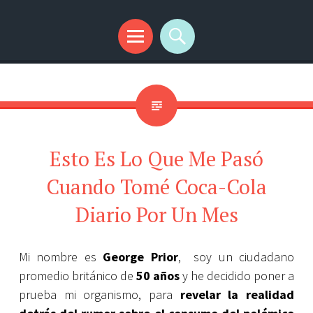
SplendidMind
El Camino de las Mentes Brillantes
Menú
Buscar
Esto Es Lo Que Me Pasó
Cuando Tomé Coca-Cola
Diario Por Un Mes
Mi nombre es
George Prior
, soy un ciudadano
promedio británico de
50 años
y he decidido poner a
prueba mi organismo, para
revelar la realidad