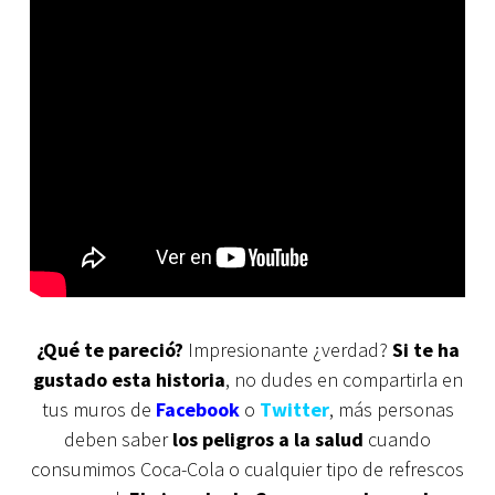
¿Qué te pareció?
Impresionante ¿verdad?
Si te ha
gustado esta historia
, no dudes en compartirla en
tus muros de
Facebook
o
Twitter
, más personas
deben saber
los peligros a la salud
cuando
consumimos Coca-Cola o cualquier tipo de refrescos