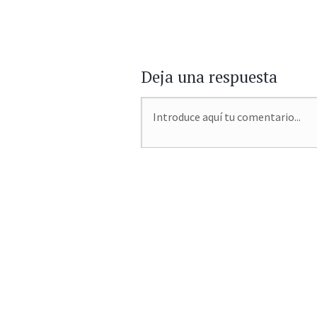
←
→
Navegador de
Deja una respuesta