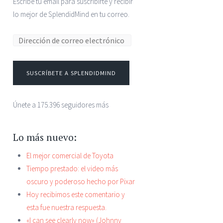
Escribe tu email para suscribirte y recibir
lo mejor de SplendidMind en tu correo.
Dirección de correo electrónico:
SUSCRÍBETE A SPLENDIDMIND
Únete a 175.396 seguidores más
Lo más nuevo:
El mejor comercial de Toyota
Tiempo prestado: el video más
oscuro y poderoso hecho por Pixar
Hoy recibimos este comentario y
esta fue nuestra respuesta.
«I can see clearly now» (Johnny