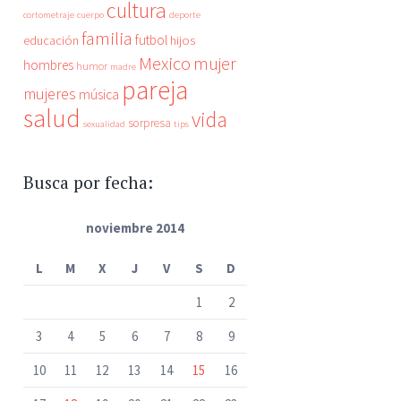
cultura
cortometraje
cuerpo
deporte
familia
futbol
educación
hijos
Mexico
mujer
hombres
humor
madre
pareja
mujeres
música
salud
vida
sorpresa
sexualidad
tips
Busca por fecha:
noviembre 2014
L
M
X
J
V
S
D
1
2
3
4
5
6
7
8
9
10
11
12
13
14
15
16