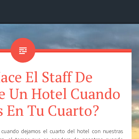
ce El Staff De
e Un Hotel Cuando
s En Tu Cuarto?
cuando dejamos el cuarto del hotel con nuestras