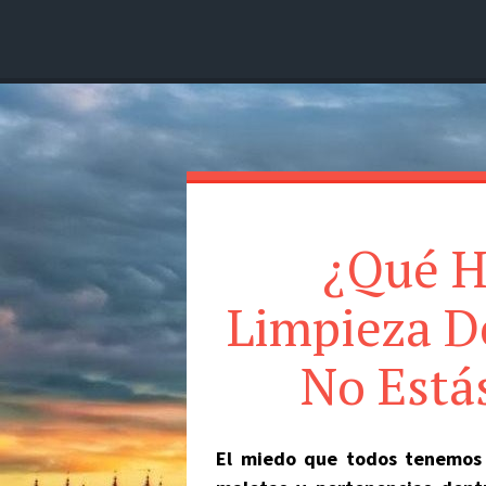
SplendidMind
El Camino de las Mentes Brillantes
Menú
Buscar
¿Qué Ha
Limpieza D
No Está
El miedo que todos tenemos