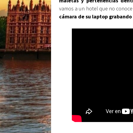
maletas y pertenencias dent
vamos a un hotel que no conocem
cámara de su laptop grabando m