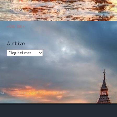
17
18
19
20
21
22
23
24
25
26
27
28
29
30
« Oct
Dic »
Archivo
Archivo
PAL
¿QUIÉNES SOMOS?
CONTACTO