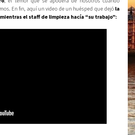
ro
, el temor que se apodera de nosotros cuando
os. En fin, aquí un video de un huésped que dejó
la
ientras el staff de limpieza hacía “su trabajo”: