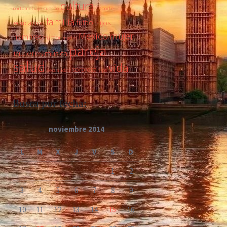
cultura
cortometraje
cuerpo
deporte
familia
futbol
educación
hijos
Mexico
mujer
hombres
humor
madre
pareja
mujeres
música
salud
vida
sorpresa
sexualidad
tips
Busca por fecha:
noviembre 2014
L
M
X
J
V
S
D
1
2
3
4
5
6
7
8
9
10
11
12
13
14
15
16