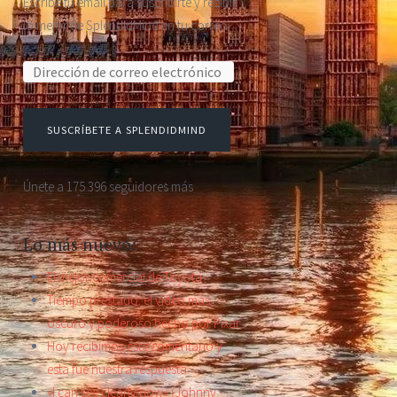
Escribe tu email para suscribirte y recibir
lo mejor de SplendidMind en tu correo.
Dirección de correo electrónico:
SUSCRÍBETE A SPLENDIDMIND
Únete a 175.396 seguidores más
Lo más nuevo:
El mejor comercial de Toyota
Tiempo prestado: el video más
oscuro y poderoso hecho por Pixar
Hoy recibimos este comentario y
esta fue nuestra respuesta.
«I can see clearly now» (Johnny