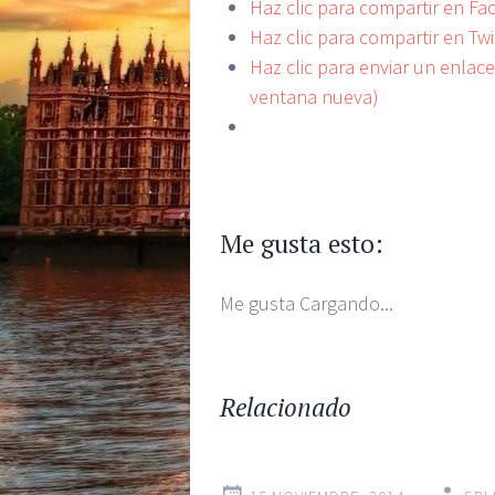
Haz clic para compartir en F
Haz clic para compartir en Tw
Haz clic para enviar un enlac
ventana nueva)
Me gusta esto:
Me gusta
Cargando...
Relacionado