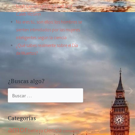
Nash Cover) – Kristin Errett and
Caleb McGinn
No eres tú, son ellos: los hombres se
sienten intimidados por las mujeres
inteligentes según la ciencia
¿Qué sabes realmente sobre el Día
de Muertos?
¿Buscas algo?
Buscar:
Categorías
amor
ciencia
belleza
consejos