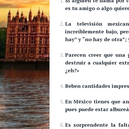
Si alguien te llama por 
es tu amigo o algo quiere
La televisión mexica
increíblemente bajo, per
hay” y “no hay de otra”; 
Parecen creer que una g
destruir a cualquier ext
¿eh?»
Beben cantidades impres
En México tienes que ana
pues puede estar albure
Es sorprendente la fal