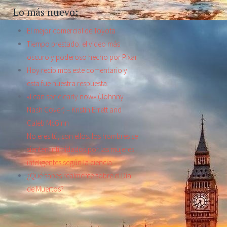
Lo más nuevo:
El mejor comercial de Toyota
Tiempo prestado: el video más
oscuro y poderoso hecho por Pixar
Hoy recibimos este comentario y
esta fue nuestra respuesta.
«I can see clearly now» (Johnny
Nash Cover) – Kristin Errett and
Caleb McGinn
No eres tú, son ellos: los hombres se
sienten intimidados por las mujeres
inteligentes según la ciencia
¿Qué sabes realmente sobre el Día
de Muertos?