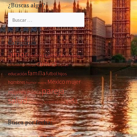
¿Buscas algo?
Buscar:
Categorías
amor
ciencia
belleza
consejos
cultura
cortometraje
cuerpo
deporte
familia
futbol
educación
hijos
Mexico
mujer
hombres
humor
madre
pareja
mujeres
música
salud
vida
sorpresa
sexualidad
tips
Busca por fecha: