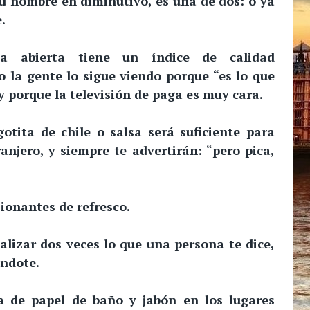
tu nombre en diminutivo, es una de dos: o ya
.
na abierta tiene un índice de calidad
o la gente lo sigue viendo porque “es lo que
y porque la televisión de paga es muy cara.
otita de chile o salsa será suficiente para
ranjero, y siempre te advertirán: “pero pica,
ionantes de refresco.
lizar dos veces lo que una persona te dice,
ándote.
ta de papel de baño y jabón en los lugares