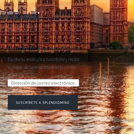
Síguenos en Twitter
Mis tuits
Suscríbete a SplendidMind:
Escribe tu email para suscribirte y recibir
lo mejor de SplendidMind en tu correo.
Dirección de correo electrónico:
SUSCRÍBETE A SPLENDIDMIND
Únete a 175.396 seguidores más