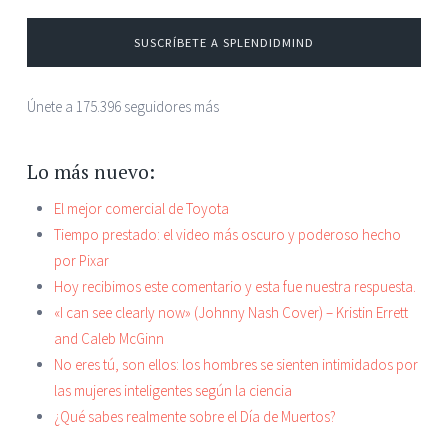
SUSCRÍBETE A SPLENDIDMIND
Únete a 175.396 seguidores más
Lo más nuevo:
El mejor comercial de Toyota
Tiempo prestado: el video más oscuro y poderoso hecho
por Pixar
Hoy recibimos este comentario y esta fue nuestra respuesta.
«I can see clearly now» (Johnny Nash Cover) – Kristin Errett
and Caleb McGinn
No eres tú, son ellos: los hombres se sienten intimidados por
las mujeres inteligentes según la ciencia
¿Qué sabes realmente sobre el Día de Muertos?