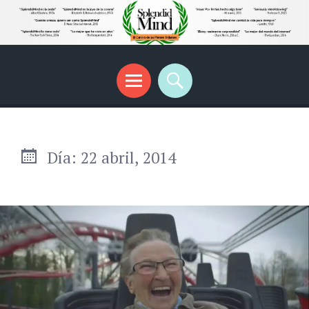
SplendidMind
El Camino de las Mentes Brillantes
Menú
Buscar
Día:
22 abril, 2014