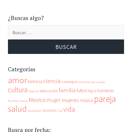
¿Buscas algo?
Buscar:
Categorías
amor
ciencia
belleza
consejos
cortometraje
cuerpo
cultura
familia
futbol
hombres
educación
hijos
deporte
pareja
Mexico
mujer
mujeres
música
humor
madre
salud
vida
sorpresa
sexualidad
tips
Busca por fecha: