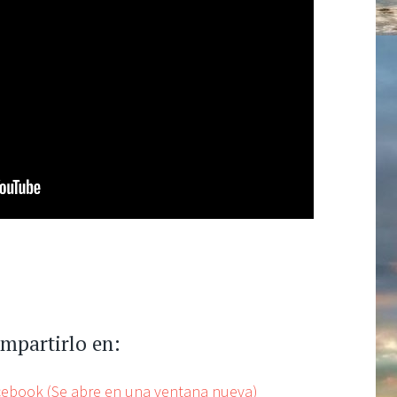
ompartirlo en:
acebook (Se abre en una ventana nueva)