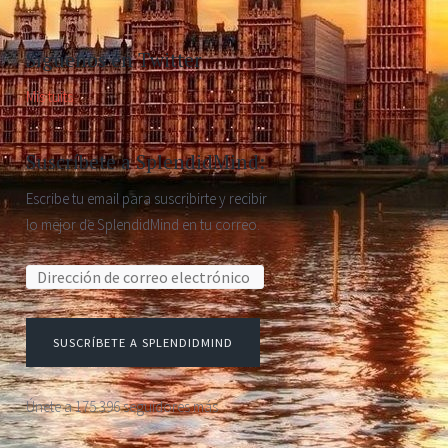
Síguenos en Twitter
Mis tuits
Suscríbete a SplendidMind:
Escribe tu email para suscribirte y recibir
lo mejor de SplendidMind en tu correo.
Dirección de correo electrónico:
SUSCRÍBETE A SPLENDIDMIND
Únete a 175.396 seguidores más