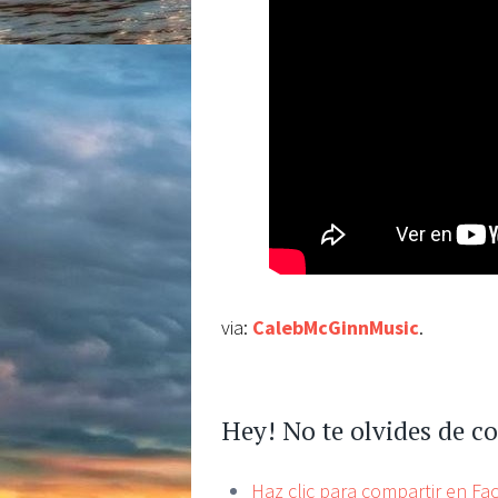
via:
CalebMcGinnMusic
.
Hey! No te olvides de c
Haz clic para compartir en F