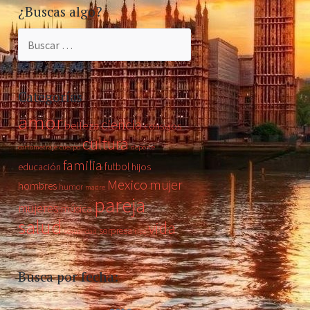
¿Buscas algo?
Buscar:
Categorías
amor
ciencia
belleza
consejos
cultura
cortometraje
cuerpo
deporte
familia
futbol
educación
hijos
Mexico
mujer
hombres
humor
madre
pareja
mujeres
música
salud
vida
sorpresa
sexualidad
tips
Busca por fecha: