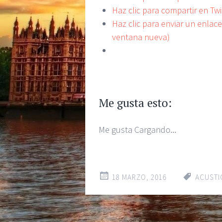
Haz clic para compartir en Tw
Haz clic para enviar un enlac
ventana nueva)
Me gusta esto:
Me gusta
Cargando...
18 MARZO, 2016
ACUSTI