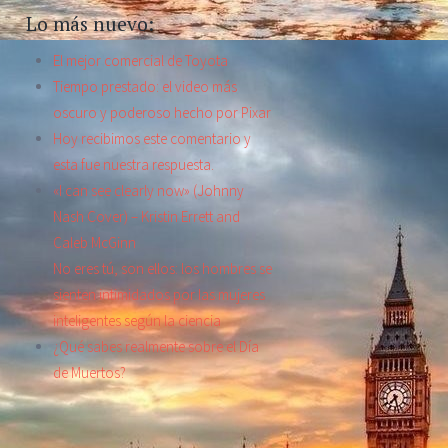
Lo más nuevo:
El mejor comercial de Toyota
Tiempo prestado: el video más
oscuro y poderoso hecho por Pixar
Hoy recibimos este comentario y
esta fue nuestra respuesta.
«I can see clearly now» (Johnny
Nash Cover) – Kristin Errett and
Caleb McGinn
No eres tú, son ellos: los hombres se
sienten intimidados por las mujeres
inteligentes según la ciencia
¿Qué sabes realmente sobre el Día
de Muertos?