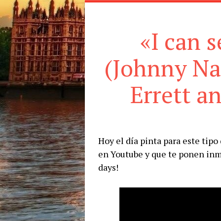
«I can 
(Johnny Nas
Errett a
Hoy el día pinta para este tip
en Youtube y que te ponen inm
days!